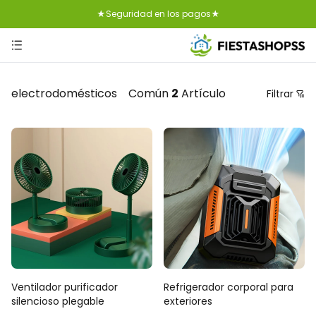
★Seguridad en los pagos★
★14 días de devolución gratuita★
★Control de calidad★
electrodomésticos
Común
2
Artículo
Filtrar
★Entrega gratuita★
Precio
Ordenación recomendada
Ordenar por precio: menor a mayor
Ordenar por precio: mayor a menor
De lo nuevo a lo viejo
De lo viejo a lo nuevo
Ventilador purificador
Refrigerador corporal para
silencioso plegable
exteriores