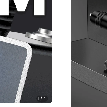
1
/
4