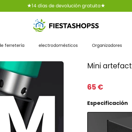
★Control de calidad★
★Entrega gratuita★
e ferretería
electrodomésticos
Organizadores
Mini artefac
65
€
Especificación